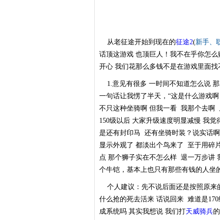
从老征途开始到现在的
征途2
(
新手
、
话顶这游戏 也顶巨人！我不在乎你怎么
开心 我们花那么多钱不是在游戏里面
1.意见有很多 一时间不知道怎么说 
一句话让我愣了半天，“这是什么游戏啊
不只这种坐骑啊 但我一看 我那个去啊
150级以后 大家升级速度明显减慢 我
是还有封印马 还有坐骑时装？说实话啊 
显示外观了 都淡出个鸟来了 至于用碎
点 那个狮子实在不怎么样 退一万步讲
个牛铠，基本上也只有那些有钱的人坐的
个人建议：先不说后面还是按照原来的
什么抢的死去活来 话说回来 难道是17
成系统吗 其实我想说 我们打
天威骑兵
的