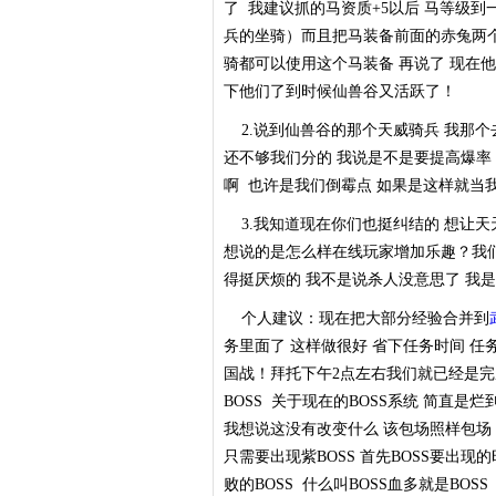
了 我建议抓的马资质+5以后 马等级
兵的坐骑）而且把马装备前面的赤兔两个字
骑都可以使用这个马装备 再说了 现在
下他们了到时候仙兽谷又活跃了！
2.说到仙兽谷的那个天威骑兵 我那个去
还不够我们分的 我说是不是要提高爆率 
啊 也许是我们倒霉点 如果是这样就当
3.我知道现在你们也挺纠结的 想让天
想说的是怎么样在线玩家增加乐趣？我们
得挺厌烦的 我不是说杀人没意思了 我
个人建议：现在把大部分经验合并到
务里面了 这样做很好 省下任务时间 
国战！拜托下午2点左右我们就已经是完
BOSS 关于现在的BOSS系统 简直是烂
我想说这没有改变什么 该包场照样包场 
只需要出现紫BOSS 首先BOSS要出
败的BOSS 什么叫BOSS血多就是BOS