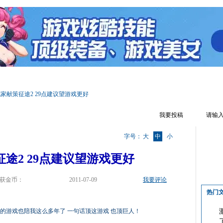
区首页
游戏资料
文章攻略
热门话题
游戏视频
游戏截图
家献策征途2 29点建议望游戏更好
我要投稿
字号：
大
中
小
途2 29点建议望游戏更好
获金币：
2011-07-09
我要评论
热门
的游戏也陪我这么多年了 一句话顶这游戏 也顶巨人！