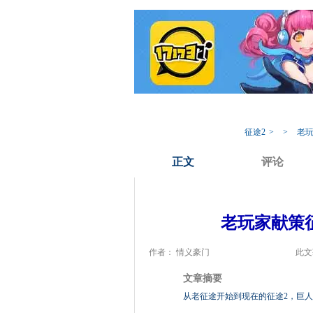
我的17173
专
征途2
>
>
老玩
正文
评论
老玩家献策征
作者： 情义豪门
此文
文章摘要
从老征途开始到现在的征途2，巨人