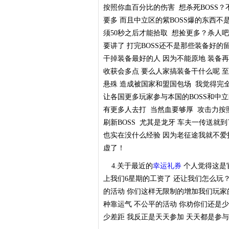
按照你血百分比的伤害 想杀死BOSS？
要多 而且中立区的紫BOSS爆的东西
须50秒之后才能拾取 想捡更多？杀人吧
要讲了 打完BOSS还不是那些装备好
干掉装备最好的人 因为不能原地 装备
收获会多点 要么人家搞装备干什么呢 
悬殊 造成被国家和盟国包场 我觉得完
让各国更多玩家参与本国的BOSS和中立
有更多人去打 当然血要够厚 攻击力按
刷新BOSS 尤其是龙牙 车夫一传送就
也实在没什么经验 因为老征途我就不爱
虚了！
4.关于最近的
幸运礼券
个人觉得这是官
上我们6星期的工资了 还让我们怎么玩
的活动 你们这样无限制的增加我们玩家
种靠运气 不公平的活动 你劝你们还是少
少差距 我反正是天天参加 天天都是参