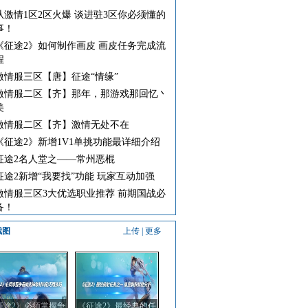
从激情1区2区火爆 谈进驻3区你必须懂的
事！
《征途2》如何制作画皮 画皮任务完成流
程
激情服三区【唐】征途“情缘”
激情服二区【齐】那年，那游戏那回忆丶
美
激情服二区【齐】激情无处不在
《征途2》新增1V1单挑功能最详细介绍
征途2名人堂之——常州恶棍
征途2新增“我要找”功能 玩家互动加强
激情服三区3大优选职业推荐 前期国战必
备！
截图
上传
|
更多
征途2》必须掌握争
《征途2》最经典的任