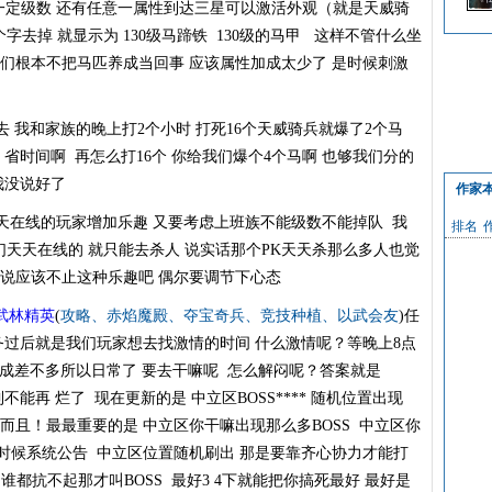
到一定级数 还有任意一属性到达三星可以激活外观（就是天威骑
霸
去掉 就显示为 130级马蹄铁 130级的马甲 这样不管什么坐
他们根本不把马匹养成当回事 应该属性加成太少了 是时候刺激
 我和家族的晚上打2个小时 打死16个天威骑兵就爆了2个马
省时间啊 再怎么打16个 你给我们爆个4个马啊 也够我们分的
我没说好了
作家
天在线的玩家增加乐趣 又要考虑上班族不能级数不能掉队 我
排名
天天在线的 就只能去杀人 说实话那个PK天天杀那么多人也觉
是说应该不止这种乐趣吧 偶尔要调节下心态
武林精英
(
攻略
、
赤焰魔殿
、
夺宝奇兵
、
竞技种植
、
以武会友
)任
任务过后就是我们玩家想去找激情的时间 什么激情呢？等晚上8点
成差不多所以日常了 要去干嘛呢 怎么解闷呢？答案就是
到不能再 烂了 现在更新的是 中立区BOSS**** 随机位置出现
而且！最最重要的是 中立区你干嘛出现那么多BOSS 中立区你
现的时候系统公告 中立区位置随机刷出 那是要靠齐心协力才能打
S 谁都抗不起那才叫BOSS 最好3 4下就能把你搞死最好 最好是