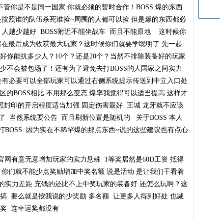
不管你是不是同一国家 你就必须的暂时合作！BOSS 爆的东西
不是按照谁的队伍杀死谁捡~周围的人都可以捡 但是爆的东西都必
 人越少越好 BOSS附近不能坐战车 而且不能原地 这时候你
的留在最后成为收获最大玩家？这时候你们就要学聪明了 先一起
再好你能抗多少人？10个？还是20个？当然不排除装备好的玩家
至少不会被包场了！还有为了避免去打BOSS的人国家之间实力
全有必要可以全部玩家可以通过右侧系统提示传送到中立入口处
区的BOSS相比 不用那么变态 爆率我觉得可以适当提高 这样才
照封印的开启程度适当加强 固定伤害最好 王城 龙牙就不应该
到了 当然系统要公告 而且刷新位置是随机的 关于BOSS 本人
打BOSS 因为实在不稀罕爆的那点东西~说的这些建议也有点心
网有意无意增加玩家的实力悬殊 1等奖居然是60D工资 抵得
？你们就不能少点奖励增加中奖名额 说是活动 是让我们干看着
的实力差距 充钱的还比不上中奖玩家的装备好 还怎么玩啊？这
搞 要么就是按我说的少奖励 多名额 让更多人得到好处 也减
与奖 连幸运奖都没有