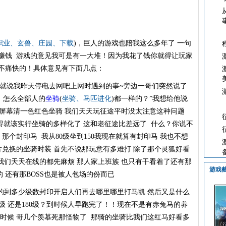
职业
、
玄兽
、
庄园
、
下载
)，巨人的游戏也陪我这么多年了 一句
赚钱 游戏的意见我可是有一大堆！因为我花了钱你就得让玩家
找不痛快的！具体意见有下面几点：
那就说我昨天停电去网吧上网时遇到的事~旁边一哥们突然说了
 怎么全部人的
坐骑
(
坐骑
、
马匹进化
)都一样的？”我想给他说
 屏幕清一色红色坐骑 我们天天玩征途平时没太注意这种问题
觉得就该实行坐骑的多样化了 这和老征途比差远了 什么？你说不
那个封印马 我从80级坐到150我现在就算有封印马 我也不想
片兑换的坐骑时装 首先不说那玩意有多难打 除了那个灵狐好看
 我们天天在线的都先麻烦 那人家上班族 也只有干看着了还有那
游戏
 还有那BOSS也是被人包场的份而已
到多少级数封印开启人们再去哪里哪里打马凯 然后又是什么
0级 还是180级？到时候人早跑完了！！现在不是有赤兔马的养
时候 哥几个羡慕死那怪物了 那骑的坐骑比我们这红马好看多
《