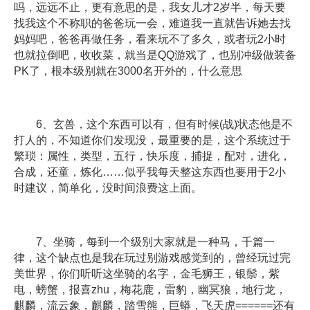
吗，远远不止，更有意思的是，我女儿才2岁半，每天要
找我这个不称职的爸爸玩一会，难道我一直就告诉她去找
妈妈吧，爸爸再做任务，看来玩不了多久，或者玩2小时
也就拉倒吧，收收菜，就当是QQ游戏了，也别冲级做装备
PK了，根本级别就在3000名开外的，什么意思
6、玄兽，这个东西可以有，但有时候(战)状态他是不
打人的，不知道你们发现没，最重要的是，这个系统过于
繁琐：属性，类型，五行，快乐度，捕捉，配对，进化，
合成，还童，炼化……似乎我每天整这东西也要用于2小
时建议，简单化，没时间浪费这上面。
7、坐骑，每到一个级别大家就是一种马，千篇一
律，这个缺点也是我在玩过别游戏感觉到的，曾经玩过完
美世界，你们听听这坐骑的名字，金毛狮王，银鬃，紫
电，螃蟹，报喜zhu，梅花鹿，雷豹，幽冥狼，地行龙，
麒麟，流云象，麒麟，踏雪熊，巨蟒，飞天虎======还有