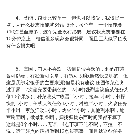
4、技能，感觉比较单一，但也可以接受，我仅提一
点，为什么状态技能就3分到5分，拉个车，一个技能要
+10次甚至更多，这个完全没有必要，建议状态技能要在
10分钟之上，相信很多玩家会很赞同，而且巨人似乎也没
有什么损失吧
5、庄园，有人不喜欢，我倒是蛮喜欢的，起码有装
备可以给，有经验可以拿，有钱可以赚(虽然钱是绑的，但
这是我绑定银子的主要来源)但是我有建议;庄园偷菜任务
过于累，2次偷完要带颜色的，2小时(强烈建议偷菜任务为
偷10个果实)，种菜收菜**收蛋半小时，拉车1小时，刺探
快的1小时，主线支线任务1小时，种植半小时，火攻任务
半小时，家族活动1小时，烤火半小时，其他副本啊，地
宫刷宝啊，做做装备啊，归拢归拢东西时间我都不算了，
这就是8个小时……无语。4点下班不吃不喝，不拉，不
洗，运气好点的话得做到12点能完事，而且就这些任务