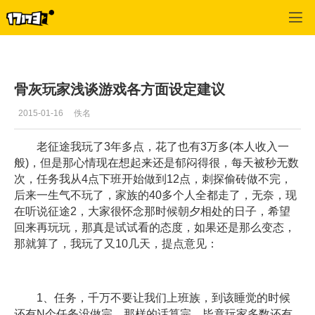
征途2
>
攻略
>
正文
骨灰玩家浅谈游戏各方面设定建议
2015-01-16
佚名
老征途我玩了3年多点，花了也有3万多(本人收入一
般)，但是那心情现在想起来还是郁闷得很，每天被秒无数
次，任务我从4点下班开始做到12点，刺探偷砖做不完，
后来一生气不玩了，家族的40多个人全都走了，无奈，现
在听说征途2，大家很怀念那时候朝夕相处的日子，希望
回来再玩玩，那真是试试看的态度，如果还是那么变态，
那就算了，我玩了又10几天，提点意见：
1、任务，千万不要让我们上班族，到该睡觉的时候
还有N个任务没做完，那样的话算完，毕竟玩家多数还有