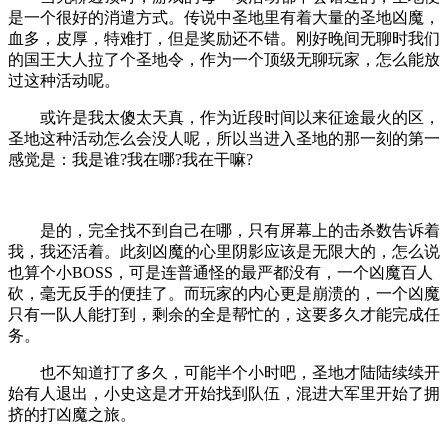
是一个很好的消遣方式。传说中圣地里有着大量的圣地凶魔，
血多，皮厚，特难打，但是奖励还不错。刚好晚间无聊时我们
的国王大人拉了个圣地令，作为一个顶级无聊玩家，怎么能放
过这种活动呢。
或许是我太傻太天真，作为近段时间以来征途最火的区，
圣地这种活动怎么会没人呢，所以当进入圣地的那一刻的第一
感觉是：我是谁?我在哪?我在干嘛?
是的，完全找不到自己在哪，只有屏幕上的击杀数告诉着
我，我还活着。此刻凶魔的心里阴影应该是无限大的，怎么说
也算个小BOSS，可是连普通怪的最严都没有，一个凶魔百人
砍，毫无反手的便挂了。而玩家的内心更是崩溃的，一个凶魔
只有一队人能打到，剩余的全是帮忙的，这要多久才能完成任
务。
也不知道打了多久，可能半个小时吧，圣地才陆陆续续开
始有人退出，小史这是才开始找到队伍，混进大军里开始了拥
挤的打凶魔之旅。