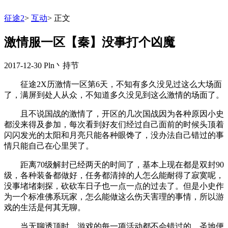
征途2
>
互动
>
正文
激情服一区【秦】没事打个凶魔
2017-12-30
Pln丶持节
征途2X历激情一区第6天，不知有多久没见过这么大场面
了，满屏到处人从众，不知道多久没见到这么激情的场面了。
且不说国战的激情了，开区的几次国战因为各种原因小史
都没来得及参加，每次看到好友们经过自己面前的时候头顶着
闪闪发光的太阳和月亮只能各种眼馋了，没办法自己错过的事
情只能自己在心里哭了。
距离70级解封已经两天的时间了，基本上现在都是双封90
级，各种装备都做好，任务都清掉的人怎么能耐得了寂寞呢，
没事堵堵刺探，砍砍车日子也一点一点的过去了。但是小史作
为一个标准佛系玩家，怎么能做这么伤天害理的事情，所以游
戏的生活是何其无聊。
当无聊透顶时，游戏的每一项活动都不会错过的，圣地便