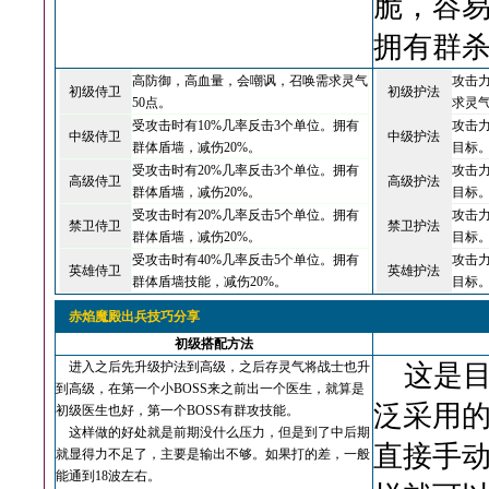
脆，容
拥有群
高防御，高血量，会嘲讽，召唤需求灵气
攻击
初级侍卫
初级护法
50点。
求灵气
受攻击时有10%几率反击3个单位。拥有
攻击力
中级侍卫
中级护法
群体盾墙，减伤20%。
目标
受攻击时有20%几率反击3个单位。拥有
攻击力
高级侍卫
高级护法
群体盾墙，减伤20%。
目标。
受攻击时有20%几率反击5个单位。拥有
攻击力
禁卫侍卫
禁卫护法
群体盾墙，减伤20%。
目标。
受攻击时有40%几率反击5个单位。拥有
攻击力
英雄侍卫
英雄护法
群体盾墙技能，减伤20%。
目标。
赤焰魔殿出兵技巧分享
初级搭配方法
进入之后先升级护法到高级，之后存灵气将战士也升
这是目
到高级，在第一个小BOSS来之前出一个医生，就算是
泛采用
初级医生也好，第一个BOSS有群攻技能。
这样做的好处就是前期没什么压力，但是到了中后期
直接手动
就显得力不足了，主要是输出不够。如果打的差，一般
能通到18波左右。