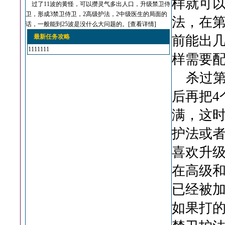
样就可
过了11波的黄怪，可以攒灵气多出人口，升级禁卫侍
卫，形成3禁卫侍卫，2高级护法，2中级医生的局面的
法，在第
话，一般能到25波是没什么大问题的。[
查看详情
]
最新任务攻略
前能出
1111111
样需要
杀过第一
后再把4
满，这
护法或
喜欢升
在高级
已经被
如果打