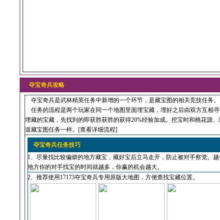
夺宝奇兵攻略
夺宝奇兵是武林精英任务中新增的一个环节，是藏宝图的相关竞技任务。
任务的流程是两个玩家在同一个地图里面埋宝藏，埋好之后由双方互相寻
埋藏的宝藏，先找到的即获胜获胜的获得20%经验加成。挖宝时和桃花源、
道藏宝图任务一样。[
查看详细流程
]
夺宝奇兵任务技巧
1、尽量找比较偏僻的地方藏宝，藏好宝后立马走开，防止被对手察觉。越
地方你的对手找宝的时间就越多，你赢的机会越大。
2、推荐使用17173夺宝奇兵专用原版大地图，方便查找宝藏位置。