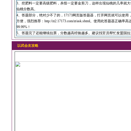
3、挖肥料一定要高级肥料，杀怪一定要金剪刀，这样出现仙桃的几率就大
仙桃分数高。
4、答题部分，绝对少不了的，17173网页版答题器，打开网页就可以使用
方便，强烈推荐：
http://zt2.17173.com/zt/ask.shtml
。使用此答题器正确率高
99.99%！
5、答题完了还能继续拉票，分数越高经验越多。建议找官员帮忙发盟国拉
以武会友攻略