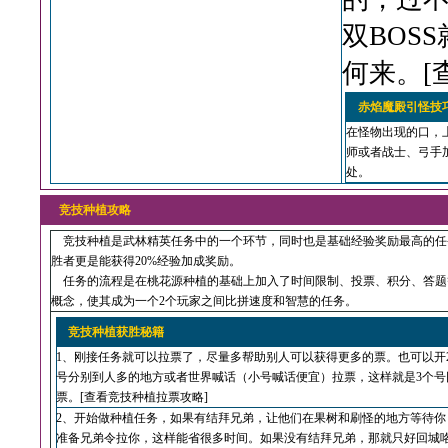
双BOS
何来。[
赤焰魔殿引怪技
在怪物出现的口，
师或者战士、弓手加
处。
竞技种植攻略
竞技种植是武林精英任务中的一个环节，同时也是基础经验奖励最高的任
胜者更是能获得20%经验加成奖励。
任务的流程是在桃花源种植的基础上加入了时间限制、投票、积分、答题
概念，使其成为一个2个玩家之间比拼速度和智慧的任务。
竞技种植获胜秘籍
1、刚接任务就可以拉票了，尽量多帮助别人可以获得更多的票。也可以开
号分别到人多的地方或者世界喊话（小号喊话便宜）拉票，这样就是3个号
票。[
查看竞技种植拉票攻略
]
2、开始做种植任务，如果有结拜兄弟，让他们在果树和刷怪的地方等待你
准备兄弟令拉你，这样能省很多时间。如果没有结拜兄弟，那就只好回城