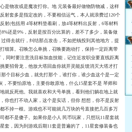
心是物攻或是魔攻打你。地 元装备最好做物防物减，这样
反射套多是指定改的，不要相信运气，本人就浪费过120个
射(包括用 4等材料垫着刷，放4等材料出反射，6等材料
是8%还是9%，反射是按百分比算的，差不了多少，装备做
，过得去就行，纠结那点攻击，不如把钱投到其他地方，提
打细算。召唤怎么单挑，召唤要跑动打，保持一定距离带
打，同时要注意洗目标加血技能，记住近攻职业要直线距离
挑要招骨龙，他放大塔回血你就开灵能反馈消灭大塔才打
看那个目标少血，就先打那个，谁打你，谁少血这个是一定
灰，不要怕原地，主要你敢原地，什么15星套不是 琴师和
原地就反死他。我就喜欢和大号单挑，看到他们躺在地上就
，你也打不动人家，这个是实话，但你 想想，你不是反射
都不掉一根。游戏也不可能就几万块的号直接把几百多万
司都不是傻子。如果你是小人 民币玩家，只想玩11星套就
星套，因为到游戏后期11套是普遍的了，11星套修装备也