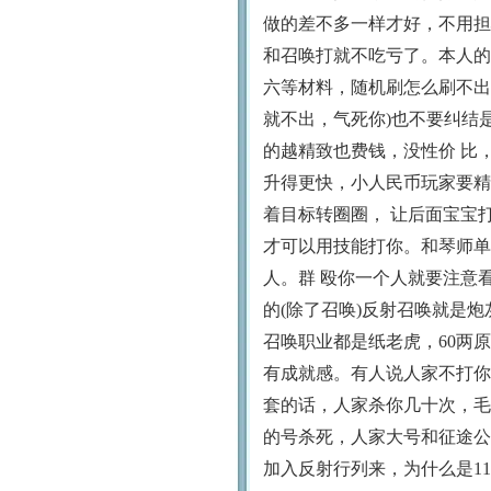
做的差不多一样才好，不用担
和召唤打就不吃亏了。本人的
六等材料，随机刷怎么刷不出反
就不出，气死你)也不要纠结
的越精致也费钱，没性价 比
升得更快，小人民币玩家要精
着目标转圈圈， 让后面宝宝
才可以用技能打你。和琴师单
人。群 殴你一个人就要注意
的(除了召唤)反射召唤就是炮
召唤职业都是纸老虎，60两
有成就感。有人说人家不打你
套的话，人家杀你几十次，毛
的号杀死，人家大号和征途公
加入反射行列来，为什么是11