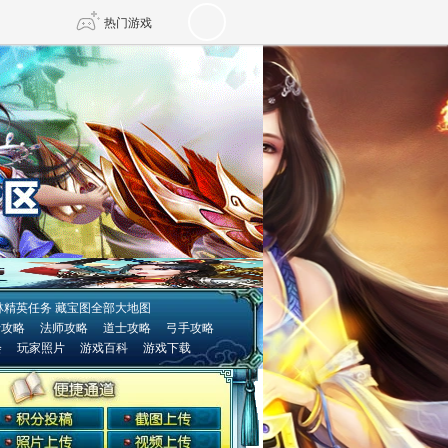
热门游戏
DNF
传奇4
剑网3旗舰版
新天龙八部
自由
诛仙世界
新仙侠5
林精英任务
藏宝图全部大地图
士攻略
法师攻略
道士攻略
弓手攻略
会
玩家照片
游戏百科
游戏下载