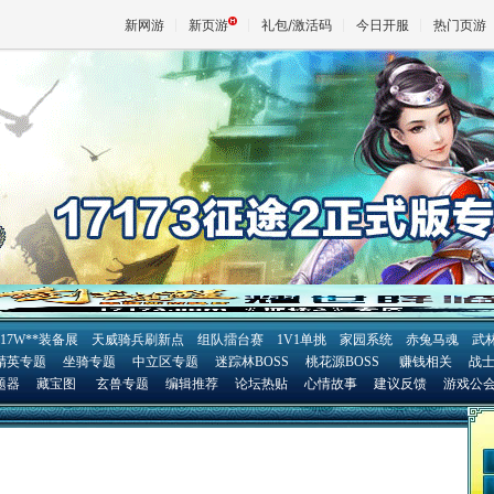
新网游
新页游
礼包/激活码
今日开服
热门页游
魔兽
天堂
王权与
17W**装备展
天威骑兵刷新点
组队擂台赛
1V1单挑
家园系统
赤兔马魂
武
精英专题
坐骑专题
中立区专题
迷踪林BOSS
桃花源BOSS
赚钱相关
战
题器
藏宝图
玄兽专题
编辑推荐
论坛热贴
心情故事
建议反馈
游戏公