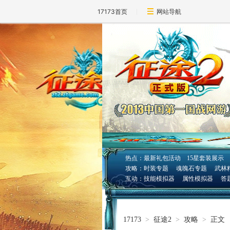
17173首页
网站导航
热点：
最新礼包活动
15星套装展示
攻略：
时装专题
魂魄石专题
武林
互动：
技能模拟器
属性模拟器
答
17173
>
征途2
>
攻略
>
正文