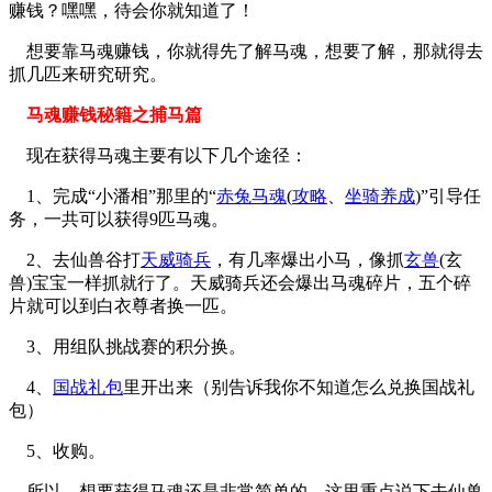
赚钱？嘿嘿，待会你就知道了！
想要靠马魂赚钱，你就得先了解马魂，想要了解，那就得去
抓几匹来研究研究。
马魂赚钱秘籍之捕马篇
现在获得马魂主要有以下几个途径：
1、完成“小潘相”那里的“
赤兔马魂
(
攻略
、
坐骑养成
)”引导任
务，一共可以获得9匹马魂。
2、去仙兽谷打
天威骑兵
，有几率爆出小马，像抓
玄兽
(玄
兽)宝宝一样抓就行了。天威骑兵还会爆出马魂碎片，五个碎
片就可以到白衣尊者换一匹。
3、用组队挑战赛的积分换。
4、
国战礼包
里开出来（别告诉我你不知道怎么兑换国战礼
包）
5、收购。
所以，想要获得马魂还是非常简单的，这里重点说下去仙兽