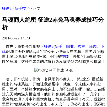
征途2
>
新手技巧
>
正文
马魂商人绝密 征途2赤兔马魂养成技巧分
析
2011-08-22
17173
首先，我要强烈鄙视下
征途2
(
新手
、
职业
、
玄兽
、
庄园
、
下
载
)风雨同舟区的Angel丶雷公子，他每天在国频、世界甚至彩
世上发出他那匹总资质+10、4个9星
技能
，外加4个满极品属
性的马魂，这种赤果果的炫耀行为应该受到强烈谴责和抗议！
哈，开个玩笑，作为一名风雨的小商人，《征途2》最近新
推出的马魂系统一开始让我很蛋疼，就像一个未经人事的处
男，面对一个妙龄少女躺在床上，却不知道从哪下嘴……在经
过几天时间深入摸索后（他们的客服电话我都打了十几个），
我突然发现了其中的巨大商机，简直是暴利啊！今天，我就把
里面的“赚钱玄机”公布出来，有人会问，你公布出来，你还能