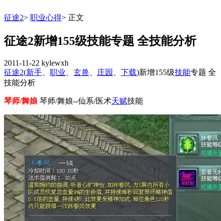
征途2
>
职业心得
>
正文
征途2新增155级技能专题 全技能分析
2011-11-22
kylewxh
征途2
(
新手
、
职业
、
玄兽
、
庄园
、
下载
)新增155级
技能
专题 全
技能分析
琴师/舞娘
琴师/舞娘--仙系/医术
天赋
技能