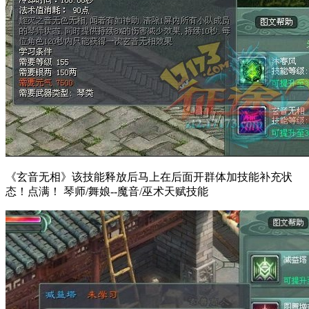
《玄音无相》该技能释放后马上在后面开群体加技能补充状
态！点满！ 琴师/舞娘--魔音/巫术天赋技能