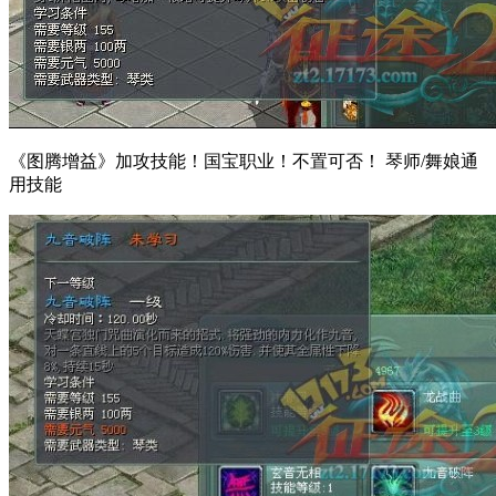
《图腾增益》加攻技能！国宝职业！不置可否！ 琴师/舞娘通
用技能