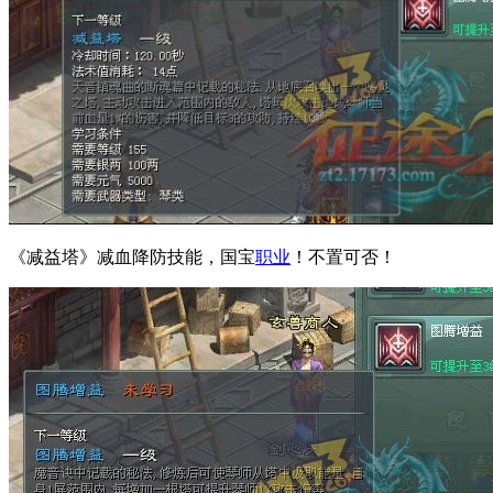
《减益塔》减血降防技能，国宝
职业
！不置可否！