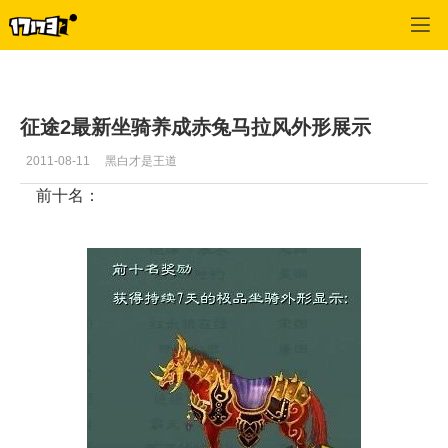
征途2
>
新手技巧
>
正文
征途2最新坐骑养成赤兔马拉风外形展示
2011-08-11
黑白才是王道
前十名：