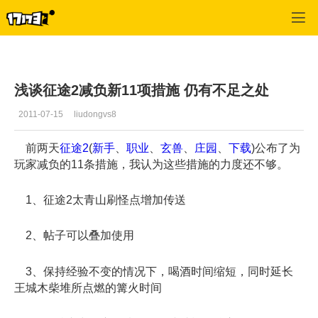
征途2
>
新手技巧
>
正文
浅谈征途2减负新11项措施 仍有不足之处
2011-07-15
liudongvs8
前两天
征途2
(
新手
、
职业
、
玄兽
、
庄园
、
下载
)公布了为
玩家减负的11条措施，我认为这些措施的力度还不够。
1、征途2太青山刷怪点增加传送
2、帖子可以叠加使用
3、保持经验不变的情况下，喝酒时间缩短，同时延长
王城木柴堆所点燃的篝火时间