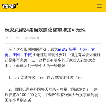
征途2
>
建议反馈
>
正文
玩家总结24条游戏建议渴望增加可玩性
2011-07-05
霞飞路87号
玩了这么长时间的游戏，感觉
征途2
(
新手
、
职业
、
玄
兽
、
庄园
、
下载
)比老征途可玩性要好，但是有些设计最好
还是能再完善一点，这样会有更多的玩家投入到游戏当
中，下面就罗列一些个人的一些建议：
1、5个普通升级宝石可以合成精致升级宝石；
2、限制玩家在外国每天的杀人数量（国战除外），建
议设置在100-200之间，否则经常有强国大号没事就到弱
国杀小号刷连斩；