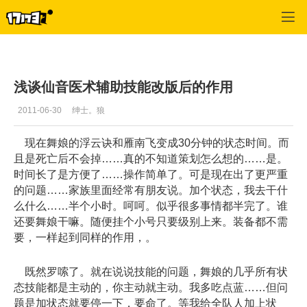
征途2
>
建议反馈
>
正文
浅谈仙音医术辅助技能改版后的作用
2011-06-30
绅士。狼
现在舞娘的浮云诀和雁南飞变成30分钟的状态时间。而
且是死亡后不会掉……真的不知道策划怎么想的……是。
时间长了是方便了……操作简单了。可是现在出了更严重
的问题……家族里面经常有朋友说。加个状态，我去干什
么什么……半个小时。呵呵。似乎很多事情都半完了。谁
还要舞娘干嘛。随便挂个小号只要级别上来。装备都不需
要，一样起到同样的作用，。
既然罗嗦了。就在说说技能的问题，舞娘的几乎所有状
态技能都是主动的，你主动就主动。我多吃点蓝……但问
题是加状态就要停一下，要命了。等我给全队人加上状