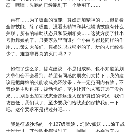
态，嘿嘿，先跑的已经跑到下一个地图了……
再有……为了吸血的技能。舞娘是加精神的……但是看
全部技能。除了吸血。没看出精神和其他辅助技能有什么
关联，所有的辅助状态只和级别相关……这就方便了挂小
号做舞娘的了。只要家族里面谁挂个小白号都起同样的作
用……策划大爷们。舞娘这职业够弱的了。玩的人已经很
少了。难道非要真的灭门吗？？
抱怨了这么多。提点建议。不是很成熟。也不知道策划
大爷们会不会看到。希望有同感的朋友们支持下，我的建
议是把舞娘的技能改成光环效果，在一定范围内有效，不
管你是主动也好，被动也好，至少让其他人离开远了没效
果……别竟出加完状态全跑远没人保护舞娘的情况，我们
攻击低，我们认了。至少要我们给状态的保护我们一下
吧。这个要求不是很过分吧……
我是征战沙场的一个127级舞娘，幻影v狐妖……除了战
士没玩过，其他职业都试过了……呵呵……不会写东西。