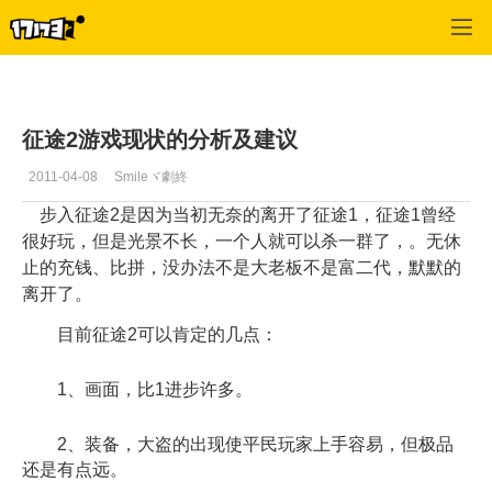
征途2
>
建议反馈
>
正文
征途2游戏现状的分析及建议
2011-04-08
Smileヾ劇終
步入征途2是因为当初无奈的离开了征途1，征途1曾经
很好玩，但是光景不长，一个人就可以杀一群了，。无休
止的充钱、比拼，没办法不是大老板不是富二代，默默的
离开了。
目前征途2可以肯定的几点：
1、画面，比1进步许多。
2、装备，大盗的出现使平民玩家上手容易，但极品
还是有点远。