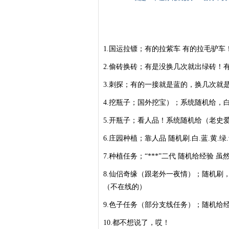
1.国运拉镖；有的拉紫车 有的拉毛驴车
2.偷砖换砖；有是没换几次就出绿砖！
3.刺探；有的一接就是蓝的，换几次就
4.挖瓶子；国外挖宝）；系统随机给，
5.开瓶子；看人品！系统随机给（老史
6.庄园种植；靠人品 随机刷.白.蓝.黄.绿
7.种植任务；“***”二代 随机给经验 
8.仙侣奇缘（跟老外一夜情）；随机刷
（不在线的）
9.色子任务（部分支线任务）；随机给
10.都不想说了，哎！