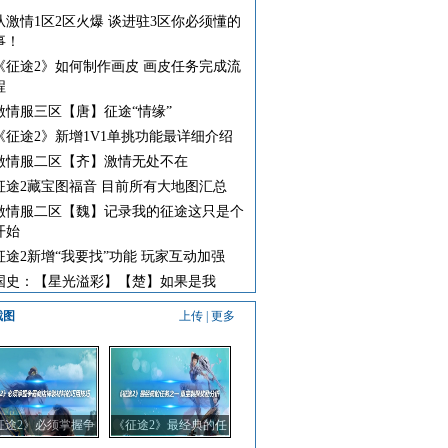
从激情1区2区火爆 谈进驻3区你必须懂的
事！
《征途2》如何制作画皮 画皮任务完成流
程
激情服三区【唐】征途“情缘”
《征途2》新增1V1单挑功能最详细介绍
激情服二区【齐】激情无处不在
征途2藏宝图福音 目前所有大地图汇总
激情服二区【魏】记录我的征途这只是个
开始
征途2新增“我要找”功能 玩家互动加强
国史：【星光溢彩】【楚】如果是我
截图
上传
|
更多
征途2》必须掌握争
《征途2》最经典的任
商店神装材料的巧
务之一 重宝刺探奖励