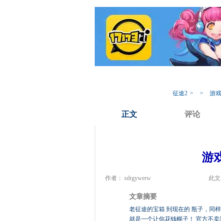
我的17173
专
征途2
>
>
游戏
正文
评论
游
作者： sdrgywerw
此文
文章摘要
老征途的宝箱 到现在的 瓶子，同
就是一个让你花钱幌子！ 官方不卖