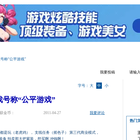
区首页
游戏资料
文章攻略
热门话题
游戏视频
游戏截图
号称“公平游戏”
我要投稿
字号：
大
中
小
戏号称“公平游戏”
获金币：
2011-04-27
我要评论
热门
样都是玩（老虎鸡）， 支线任务（摇色子） 第三代商业模式，
装备 拍卖那大把紫装，想买啊 冲钱啊！