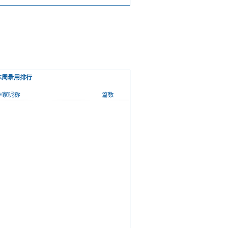
用技巧
分析
本周录用排行
作家昵称
篇数