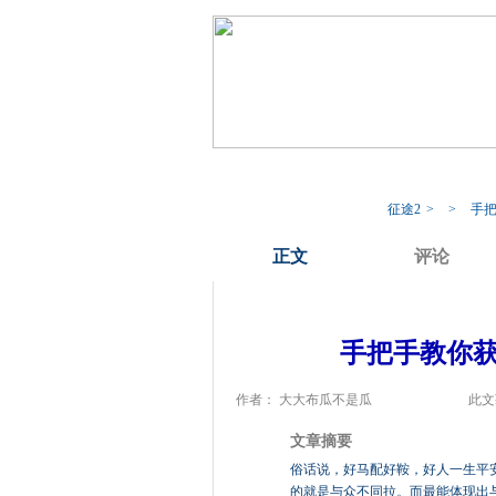
我的17173
专
征途2
>
>
手把
正文
评论
手把手教你获
作者： 大大布瓜不是瓜
此文
文章摘要
俗话说，好马配好鞍，好人一生平
的就是与众不同拉。而最能体现出