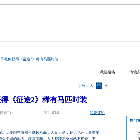
区首页
游戏资料
文章攻略
热门话题
游戏视频
游戏截图
手教你获得《征途2》稀有马匹时装
我要投稿
字号：
大
中
小
得《征途2》稀有马匹时装
获金币：
2011-03-01
我要评论
热门
安……要想在游戏里威风八面，人见人爱，花见花开，最重要
与众不同的地方，就是坐骑，人人都骑赤兔当然不稀奇，下