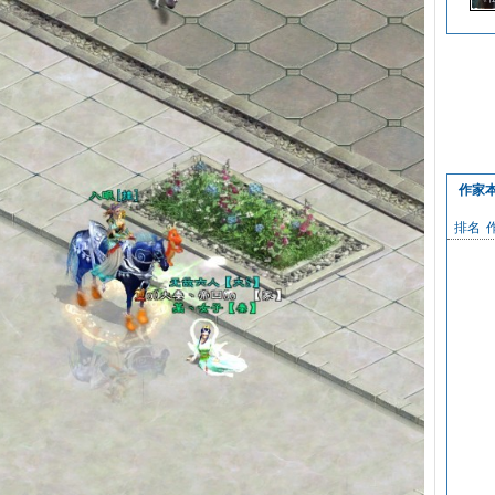
霸
作家
排名