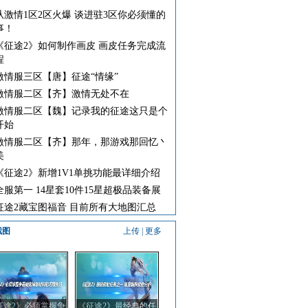
从激情1区2区火爆 谈进驻3区你必须懂的
事！
《征途2》如何制作画皮 画皮任务完成流
程
激情服三区【唐】征途“情缘”
激情服二区【齐】激情无处不在
激情服二区【魏】记录我的征途这只是个
开始
激情服二区【齐】那年，那游戏那回忆丶
美
《征途2》新增1V1单挑功能最详细介绍
全服第一 14星套10件15星超极品装备展
征途2藏宝图福音 目前所有大地图汇总
截图
上传
|
更多
征途2》必须掌握争
《征途2》最经典的任