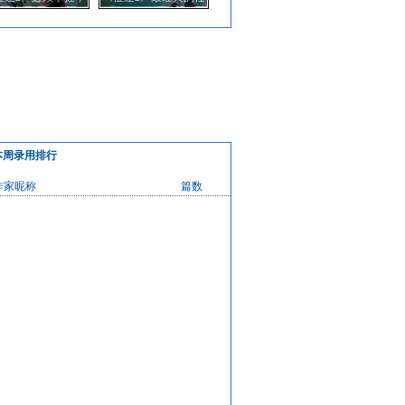
商店神装材料的巧
务之一 重宝刺探奖励
用技巧
分析
本周录用排行
作家昵称
篇数