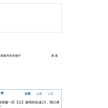
火爆论坛
下载此游戏
文章
本周
上周
上月
激情服一区【汉】激情的征途2X，我们来
了