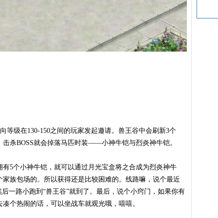
自动向等级在130-150之间的玩家发起邀请。兽王谷中会刷新3个
SS。击杀BOSS就会掉落马匹时装——小神牛铠与烈炎神牛铠。
拥有5个小神牛铠，就可以通过月光宝盒将之合成为烈炎神牛
个家族包场的。所以获得还是比较困难的。线路嘛，说个最近
然后一路小跑到“兽王谷”就到了。最后，说个小窍门，如果你有
去凑个热闹的话，可以坐战车就观光哦，嘻嘻。