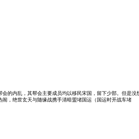
翔天下帮会的内乱，其帮会主要成员均以移民宋国，留下少部。但是
热闹，绝世玄天与随缘战携手清暗盟堵国运（国运时开战车堵