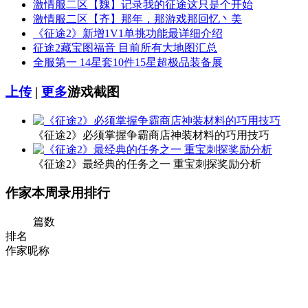
激情服二区【魏】记录我的征途这只是个开始
激情服二区【齐】那年，那游戏那回忆丶美
《征途2》新增1V1单挑功能最详细介绍
征途2藏宝图福音 目前所有大地图汇总
全服第一 14星套10件15星超极品装备展
上传
|
更多
游戏截图
《征途2》必须掌握争霸商店神装材料的巧用技巧
《征途2》最经典的任务之一 重宝刺探奖励分析
作家本周录用排行
篇数
排名
作家昵称