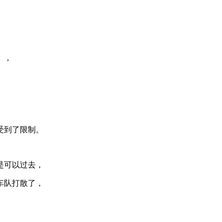
），
受到了限制。
是可以过去，
车队打散了，