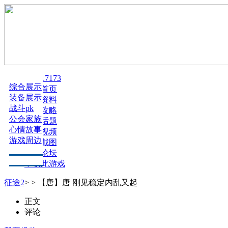
我的17173
新手指南
战士
综合展示
专区首页
职业技能
法师
装备展示
游戏资料
玄兽系统
道士
战斗pk
文章攻略
庄园系统
弓手
公会家族
热门话题
ＰＫ战争
琴师
心情故事
游戏视频
社会系统
推荐
游戏周边
游戏截图
特色系统
精华
火爆论坛
下载此游戏
征途2
>
>
【唐】唐 刚见稳定内乱又起
正文
评论