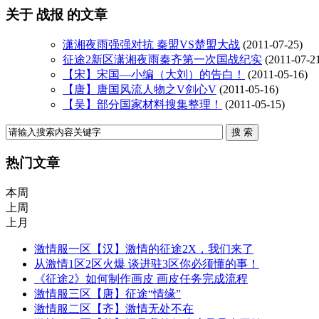
关于
战报
的文章
潇湘夜雨强强对抗 秦盟VS楚盟大战
(2011-07-25)
征途2新区潇湘夜雨秦齐第一次国战纪实
(2011-07-2
【宋】宋国—小编（大刘）的告白！
(2011-05-16)
【唐】唐国风流人物之V剑心V
(2011-05-16)
【吴】部分国家材料搜集整理！
(2011-05-15)
热门文章
本周
上周
上月
激情服一区【汉】激情的征途2X，我们来了
从激情1区2区火爆 谈进驻3区你必须懂的事！
《征途2》如何制作画皮 画皮任务完成流程
激情服三区【唐】征途“情缘”
激情服二区【齐】激情无处不在