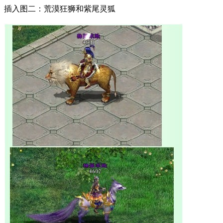
插入图二：荒漠狂狮和紫尾灵狐