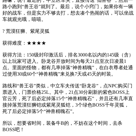
路嘛，说个最近的，中立区车夫，直接传送“仙兽谷”，然后一
路小跑到“兽王谷”就到了。最后，说个小窍门，如果你有一辆
好的战车，但是实力不够去打，想去凑个热闹的话，可以坐战
车就观光哦，嘻嘻。
? 荒漠狂狮、紫尾灵狐
获得难度：★★★★
获得方法：150级封印激活后，排名3000名以内的145级（含）
以上玩家可进入。卧龙谷开放时间为每天21点至次日凌晨1
点。里面的怪物，都有几率掉落“神兽精魄”，在白衣尊者处通
过使用30或60个“神兽精魄”来兑换7天或45天的时装。
路线和“兽王谷”类似，中立车夫传送“卧龙谷”，点NPC购买门
票进入，门票价格25L。其中，21点30分刷新的紫色BOSS上
官云芳，死了后必定掉落15个“神兽精魄石”，并且还有几率直
接掉落荒漠狂狮铠或紫尾灵狐铠，3个绿色BOSS千年灵狐，
死了后必定掉落5个“神兽精魄石”。
所以，想要省时间，装备牛B的，不妨在这个时间，去杀
BOSS吧！