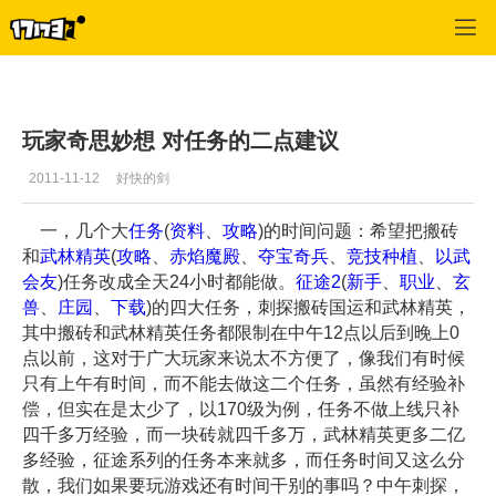
征途2
>
建议反馈
>
正文
玩家奇思妙想 对任务的二点建议
2011-11-12
好快的剑
一，几个大
任务
(
资料
、
攻略
)的时间问题：希望把搬砖
和
武林精英
(
攻略
、
赤焰魔殿
、
夺宝奇兵
、
竞技种植
、
以武
会友
)任务改成全天24小时都能做。
征途2
(
新手
、
职业
、
玄
兽
、
庄园
、
下载
)的四大任务，刺探搬砖国运和武林精英，
其中搬砖和武林精英任务都限制在中午12点以后到晚上0
点以前，这对于广大玩家来说太不方便了，像我们有时候
只有上午有时间，而不能去做这二个任务，虽然有经验补
偿，但实在是太少了，以170级为例，任务不做上线只补
四千多万经验，而一块砖就四千多万，武林精英更多二亿
多经验，征途系列的任务本来就多，而任务时间又这么分
散，我们如果要玩游戏还有时间干别的事吗？中午刺探，