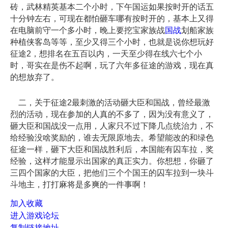
砖，武林精英基本二个小时，下午国运如果按时开的话五
十分钟左右，可现在都怕砸车哪有按时开的，基本上又得
在电脑前守一个多小时，晚上要挖宝家族战
国战
划船家族
种植侠客岛等等，至少又得三个小时，也就是说你想玩好
征途2，想排名在五百以内，一天至少得在线六七个小
时，哥实在是伤不起啊，玩了六年多征途的游戏，现在真
的想放弃了。
二，关于征途2最刺激的活动砸大臣和国战，曾经最激
烈的活动，现在参加的人真的不多了，因为没有意义了，
砸大臣和国战没一点用，人家只不过下降几点统治力，不
给经验没啥奖励的，谁去无限原地去。希望能改的和绿色
征途一样，砸下大臣和国战胜利后，本国能有囚车拉，奖
经验，这样才能显示出国家的真正实力。你想想，你砸了
三四个国家的大臣，把他们三个个国王的囚车拉到一块斗
斗地主，打打麻将是多爽的一件事啊！
加入收藏
进入游戏论坛
复制链接地址