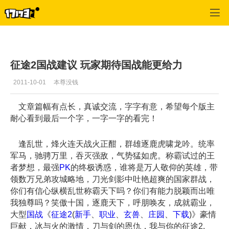
征途2
>
官网推送
>
正文
征途2国战建议 玩家期待国战能更给力
2011-10-01
本尊没钱
文章篇幅有点长，真诚交流，字字有意，希望每个版主
耐心看到最后一个字，一字一字的看完！
逢乱世，烽火连天战火正酣，群雄逐鹿虎啸龙吟。统率
军马，驰骋万里，吞灭强敌，气势猛如虎。称霸试过的王
者梦想，最强
PK
的终极诱惑，谁将是万人敬仰的英雄，带
领数万兄弟攻城略地，刀光剑影中吐艳超爽的国家群战，
你们有信心纵横乱世称霸天下吗？你们有能力脱颖而出唯
我独尊吗？笑傲十国，逐鹿天下，呼朋唤友，成就霸业，
大型
国战
《
征途2
(
新手
、
职业
、
玄兽
、
庄园
、
下载
)》豪情
巨献，冰与火的激情，刀与剑的恩仇，我与你的征途2.