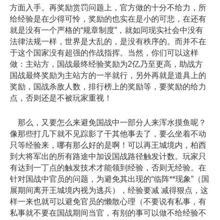
方面入手。再奖励赏罚问题上，官方做的十分不给力，所
给经验是在少得可怜，奖励的也实在是小的可悲，在还有
就是没有一个严格的“规章制度”，就如同现实社会中没有
法律法规一样，世界是大乱的，是没有秩序的。而并不在
于这个国家没有超强的作战指挥。当然，你们可以这样
做：主站方，国战最终经验奖励为2亿乃至更高，助战方
国战最终奖励为主站方的一半就行，另外再就是道具上的
奖励，国战杀敌人数，排行榜上的奖励等，要奖励的给力
点，否则还是不被玩家重视！
那么，又要怎么来避免国战中一部分人来浑水摸鱼呢？
像那些打几下就不见踪影了干其他事去了，要么坐着不动
只等经验来，哪有那么好的是啊！可以再王城境内，柏西
到大将军出的所有路途中加设国战路径触发计数。玩家只
有达到一丁点的触发技术才能领到经验，否则无经验。在
针对国战中官员的问题，为避免其出现的“临阵**现象”（国
展期间离开王城境内视为逃兵），经验要减 减得狠点，这
样一来也就可以避免官员的懒散心理（不要说有私事，有
私事就不要在国战期间当官，有别的事可以做不给经验不