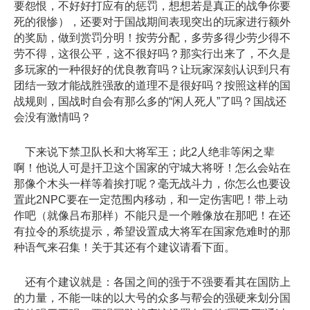
要怨恨，不好好打应有的惩罚，想想若是真正的战争你要
死的很惨），还要对于国战期间表现突出的玩家进行额外
的奖励，做到赏罚分明！按劳分配，多劳多得少劳少得不
劳不得，这很公平，这不很好吗？那实行出来了，不久是
多玩家的一种很好的优良教育吗？让玩家深刻认识到只有
团结一致才能战胜强敌的道理不是很好吗？按照这样的国
战规则，国战时自会有那么多的“闲人死人”了吗？国战还
会没有激情吗？
下来说下禁卫队长和大将军王；此2人绝非等闲之辈
啊！他说人可是扞卫这个国家的守城大将呀！怎么会站在
那像个木头一样等着挨打呢？毫无战斗力，你怎么也要设
置此2NPC要在一定范围内移动，和一定伤害吧！带上动
作吧（就像吕布那样）不能只是一个雕像放在那吧！在还
有拉令的系统提示，希望设置成大将军在国家危难时的那
种语气来召集！关于其还有个建议请看下面。
还有个建议就是：各国之间的强于不强要看其在国防上
的力量，不能一味的以大号的众多与帮会的强硬来划分国