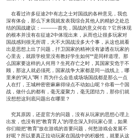
在看过许多征途2中有志之士对国战的各种意见，我也
深有体会，那么下来我就发表我综合其他人的精妙之处总
结的国战建议：-----------首先，国战的意义何在？它所体现
的根本并没有在征途2中体现出来，从而也让很多玩家对
国战感到很无所谓，大不大国战没多大个事，从这也就看
出是思想上出了问题，扞卫国家的精神没有渗透在玩家的
心里去，就跟学校里没有教好学生如何**是同样道理。那
么国家要这样的人何用？生死存亡之时，其国家安危于不
顾，那这人就必须死，国家战争大家都是同一战线上，哪
里来的“闲人”啊！而为什么会造成场场国战都是那么一点
人在打，王城种密密麻麻得绿点不动如山呢？你看一个国
战，做什么的都有，毫无凝聚力，毫无团结力，那你们就
没想想这到底问题出在哪里？
究其原因，还是官方的问题，没有从玩家的思想心理上
出发，也没有把“教育育人”的理念深入到玩家心里，如果
你们能把“教育”放在游戏的首要问题，何愁游戏会发展不
好呢？所以要真正拉动玩家在国战中的积极性，就要从这