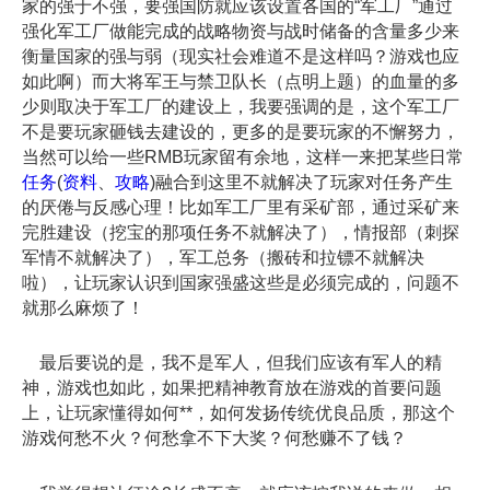
家的强于不强，要强国防就应该设置各国的“军工厂”通过
强化军工厂做能完成的战略物资与战时储备的含量多少来
衡量国家的强与弱（现实社会难道不是这样吗？游戏也应
如此啊）而大将军王与禁卫队长（点明上题）的血量的多
少则取决于军工厂的建设上，我要强调的是，这个军工厂
不是要玩家砸钱去建设的，更多的是要玩家的不懈努力，
当然可以给一些RMB玩家留有余地，这样一来把某些日常
任务
(
资料
、
攻略
)融合到这里不就解决了玩家对任务产生
的厌倦与反感心理！比如军工厂里有采矿部，通过采矿来
完胜建设（挖宝的那项任务不就解决了），情报部（刺探
军情不就解决了），军工总务（搬砖和拉镖不就解决
啦），让玩家认识到国家强盛这些是必须完成的，问题不
就那么麻烦了！
最后要说的是，我不是军人，但我们应该有军人的精
神，游戏也如此，如果把精神教育放在游戏的首要问题
上，让玩家懂得如何**，如何发扬传统优良品质，那这个
游戏何愁不火？何愁拿不下大奖？何愁赚不了钱？