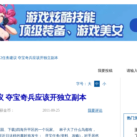
区首页
游戏资料
文章攻略
热门话题
游戏视频
游戏截图
2任务建议 夺宝奇兵应该开独立副本
我要投稿
字号：
大
中
小
议 夺宝奇兵应该开独立副本
获金币：
2011-09-25
我要评论
热门
庄园、下载)四海升平区的一个玩家。 林子大了什么鸟都有，
近日这样的事时有发生： 寻宝任务(资料、攻略)，对手居然