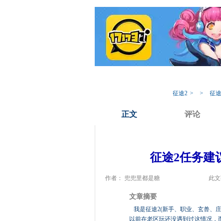
我的17173
专
征途2
>
>
征途
正文
评论
征途2任务建
作者： 兜兜里都是糖
此文
文章摘要
我是征途2(新手、职业、玄兽、
以前在老区玩还没遇到过这情况，而