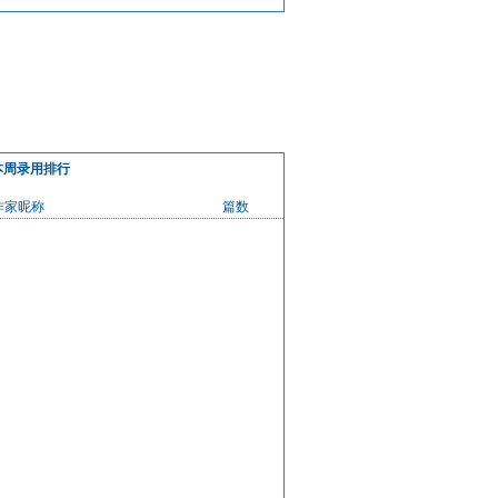
用技巧
分析
本周录用排行
作家昵称
篇数