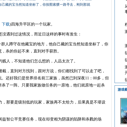
自己藏的宝当然知道坐标了，你按图索骥一路寻去，刚到那就
、
下载
)四海升平区的一个玩家。
没遇到过这情况，而近日这样的事时有发生：
一群人蹲守在他藏宝的地方，他自己藏的宝当然知道坐标了，你
死，杀的你起不来，直到对手获胜。
贱人，不知道他们怎么想的，人品太次了。
截，直到对方找到，跟对方说，你们都找到了可以走了吧，
。还好我们是世界排名前三家族，虽然已到深夜11：00多，但
拼杀了一阵。只要我家族做任务的一原地，他们就原地一起杀
游戏
，那要是级别低的玩家，家族再不太给力，后果真是不堪设
益智公平竞赛任务，现在却变相为阴谋的陷阱和杀戮的场
《
霸