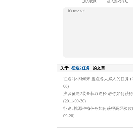
加入收藏
进入游戏论坛
It's time out!
关于
征途2任务
的文章
征途2休闲何来 盘点各大累人的任务
(
08)
浅谈征途2装备获取途径 教你如何获
(2011-09-30)
征途2桃源种植任务如何获得高经验攻
09-28)