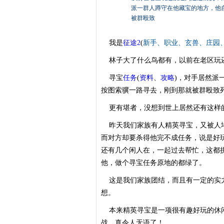
派一群人蹲守在他藏宝的地方，他
被群殴致
我是
征途2
(
新手
、
职业
、
玄兽
、
庄园
林子大了什么鸟都有，以前在老区玩还
寻宝
任务
(
资料
、
攻略
)，对手居然派
按图索骥一路寻去，刚到那就被群殴致
更有堪者，没想到世上居然还有这样的
昨天我们家族有人精英寻宝，又被人堵
而对方却要杀得他完不成任务，说是好玩
还有几个闲人在，一起过去帮忙，这都
他，做个寻宝任务原地的都绿了。
这是我们家族团结，而且有一定的实力
想。
本来精英寻宝是一项很有趣好玩的休闲
战。真令人无语了！