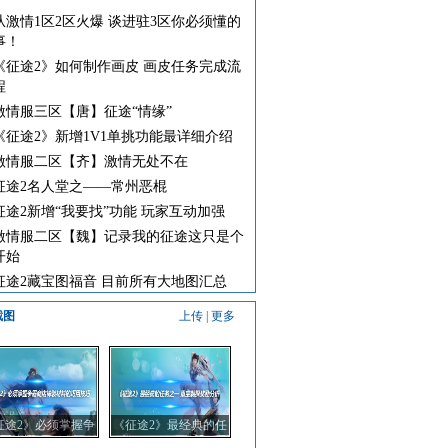
从激情1区2区火爆 谈进驻3区你必须懂的
事！
《征途2》如何制作画皮 画皮任务完成流
程
激情服三区【唐】征途“情缘”
《征途2》新增1V1单挑功能最详细介绍
激情服二区【齐】激情无处不在
征途2名人堂之——常州恶棍
征途2新增“我要找”功能 玩家互动加强
激情服二区【魏】记录我的征途这只是个
开始
征途2藏宝图福音 目前所有大地图汇总
截图
上传
|
更多
征途2》必须掌握争
《征途2》最经典的任
商店神装材料的巧
务之一 重宝刺探奖励