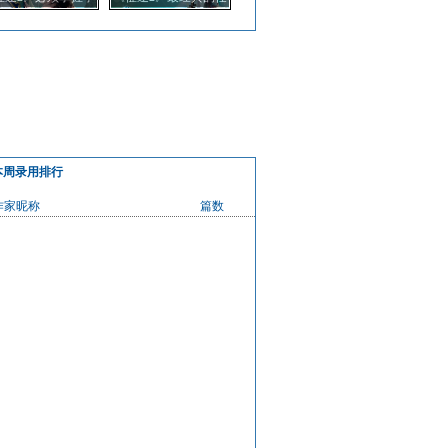
商店神装材料的巧
务之一 重宝刺探奖励
用技巧
分析
本周录用排行
作家昵称
篇数