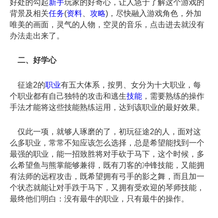
好处的勾起
新手
玩家的好奇心，让人急于了解这个游戏的
背景及相关
任务
(
资料
、
攻略
)，尽快融入游戏角色，外加
唯美的画面，灵气的人物，空灵的音乐，点击进去就没有
办法走出来了。
二、好学心
征途2的
职业
有五大体系，按男、女分为十大职业，每
个职业都有自己独特的攻击和逃生
技能
，需要熟练的操作
手法才能将这些技能熟练运用，达到该职业的最好效果。
仅此一项，就够人琢磨的了，初玩征途2的人，面对这
么多职业，常常不知应该怎么选择，总是希望能找到一个
最强的职业，能一招致胜将对手砍于马下，这个时候，多
么希望鱼与熊掌能够兼得，既有刀客的冲锋技能，又能拥
有法师的远程攻击，既希望拥有弓手的影之舞，而且加一
个状态就能让对手跌于马下，又拥有受欢迎的琴师技能，
最终他们明白：没有最牛的职业，只有最牛的操作。