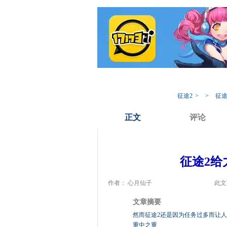
我的17173
专
征途2
>
>
征途
正文
评论
征途2给
作者： 心月仙子
此文
文章摘要
然而征途2还是因为任务过多而让
重中之重