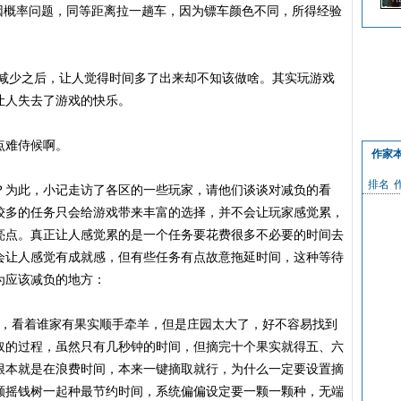
概率问题，同等距离拉一趟车，因为镖车颜色不同，所得经验
霸
少之后，让人觉得时间多了出来却不知该做啥。其实玩游戏
让人失去了游戏的快乐。
难侍候啊。
作家
排名
为此，小记走访了各区的一些玩家，请他们谈谈对减负的看
较多的任务只会给游戏带来丰富的选择，并不会让玩家感觉累，
亮点。真正让人感觉累的是一个任务要花费很多不必要的时间去
会让人感觉有成就感，但有些任务有点故意拖延时间，这种等待
为应该减负的地方：
，看着谁家有果实顺手牵羊，但是庄园太大了，好不容易找到
取的过程，虽然只有几秒钟的时间，但摘完十个果实就得五、六
根本就是在浪费时间，本来一键摘取就行，为什么一定要设置摘
颗摇钱树一起种最节约时间，系统偏偏设定要一颗一颗种，无端