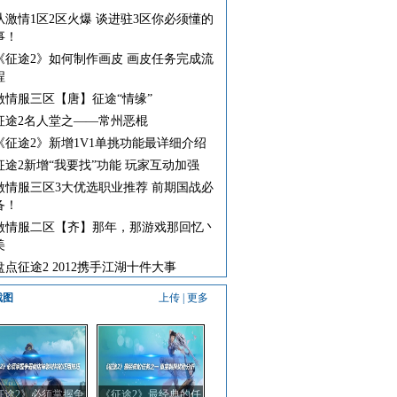
从激情1区2区火爆 谈进驻3区你必须懂的
事！
《征途2》如何制作画皮 画皮任务完成流
程
激情服三区【唐】征途“情缘”
征途2名人堂之——常州恶棍
《征途2》新增1V1单挑功能最详细介绍
征途2新增“我要找”功能 玩家互动加强
激情服三区3大优选职业推荐 前期国战必
备！
激情服二区【齐】那年，那游戏那回忆丶
美
盘点征途2 2012携手江湖十件大事
截图
上传
|
更多
征途2》必须掌握争
《征途2》最经典的任