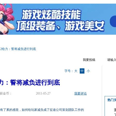
区首页
游戏资料
文章攻略
热门话题
游戏视频
游戏截图
2给力：誓将减负进行到底
我要投稿
字号：
大
中
小
力：誓将减负进行到底
获金币：
2011-05-27
我要评论
热门
人有了累的感觉，如何给玩家减负成了征途公司策划团队工作的