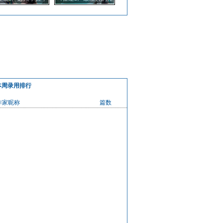
商店神装材料的巧
务之一 重宝刺探奖励
用技巧
分析
本周录用排行
作家昵称
篇数