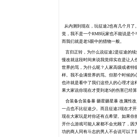
从内测到现在，玩征途2也有几个月了
觉，我不是一个RMB玩家也不能说是个
而我们就是老S眼中的猎物一般。
言归正转，为什么说征途2是征途的续
慢改就这段时间来说我觉得实在是让人伤
世界的骂，为什么呢？人家高级或者特
样。我不会满世界的骂。但那个时候的
也许就是看中了我们这些人的心理才这
果大家说你现在才受到老S的伤害已经
合装备合装备暴 砸星砸星暴 改属性
一点也不比征途少。而且征途2现在才
现在大家玩是对你还有点希望。如果你
开什么游戏可能人家都不会光顾了，因
功的商人同有斗志的男人不会说可以了