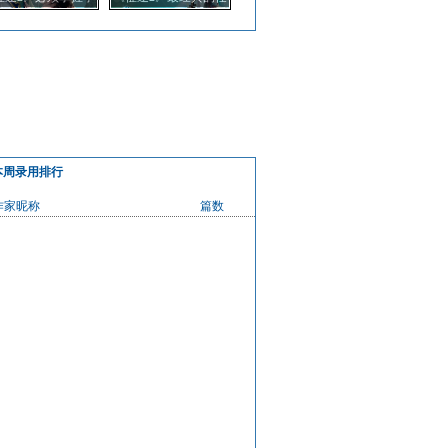
商店神装材料的巧
务之一 重宝刺探奖励
用技巧
分析
本周录用排行
作家昵称
篇数