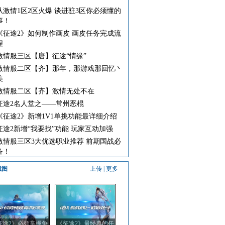
从激情1区2区火爆 谈进驻3区你必须懂的
事！
《征途2》如何制作画皮 画皮任务完成流
程
激情服三区【唐】征途“情缘”
激情服二区【齐】那年，那游戏那回忆丶
美
激情服二区【齐】激情无处不在
征途2名人堂之——常州恶棍
《征途2》新增1V1单挑功能最详细介绍
征途2新增“我要找”功能 玩家互动加强
激情服三区3大优选职业推荐 前期国战必
备！
截图
上传
|
更多
征途2》必须掌握争
《征途2》最经典的任