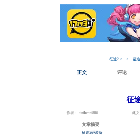
我的17173
专
征途2
>
>
征途
正文
评论
征途
作者： ainihenni886
此文
文章摘要
征途2砸装备