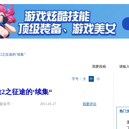
区首页
游戏资料
文章攻略
热门话题
游戏视频
游戏截图
2之征途的‘续集“
我要投稿
字号：
大
中
小
2之征途的‘续集“
获金币：
2011-01-27
我要评论
热门