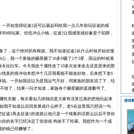
。一开始觉得征途2还可以最起码给我一点几年前玩征途的感
半RMB玩家。但也冲点小钱，征途2让我感觉就好象是个陷阱，
集了，这个绝对的有根据。我不知道征途2从什么时候开始在慢
心，我一个家族的砸星砸了10多D砸了2个3星，国运的时候满
级令拉白车。今天我改个属性改了10多次改来改去还是原来的那
心情真的很冲动本想冲个几百我看能不能改好他，后来想下老S
样搞。一开始我还以为是我运气不好，同家族的朋友说了下，结
算不错了，结果一问才知道，家族有个砸星砸的直接删号了。
改属性失败，每次看似几快钱但是大家有没算过真的把他玩起来
游戏
开始我不知道以后回发展成什么样子。老S在这里我只想说一句
把征途2再走征途1的老路让他只是一个续集的话那么以后不管你
为你的名字已经决定了你游戏 狗改不了吃屎。我想作为一个成
我的钱已经赚够了。
《